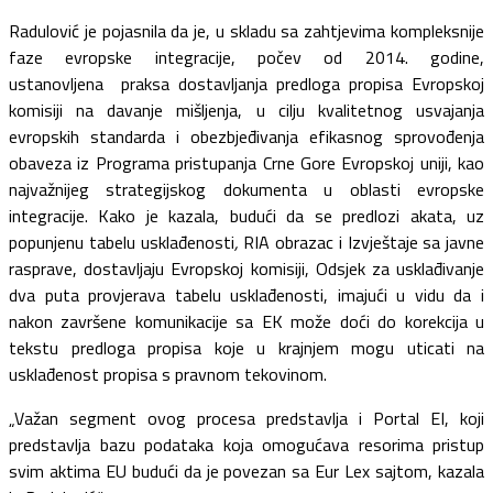
Radulović je pojasnila da je, u skladu sa zahtjevima kompleksnije
faze evropske integracije, počev od 2014. godine,
ustanovljena praksa dostavljanja predloga propisa Evropskoj
komisiji na davanje mišljenja, u cilju kvalitetnog usvajanja
evropskih standarda i obezbjeđivanja efikasnog sprovođenja
obaveza iz Programa pristupanja Crne Gore Evropskoj uniji,
kao
najvažnijeg strategijskog dokumenta u oblasti evropske
integracije. Kako je kazala, budući da se predlozi akata, uz
popunjenu tabelu usklađenosti
,
RIA obrazac i Izvještaje sa javne
rasprave, dostavljaju Evropskoj komisiji, Odsjek za usklađivanje
dva puta provjerava tabelu usklađenosti, imajući u vidu da i
nakon završene komunikacije sa EK može doći do korekcija u
tekstu predloga propisa koje u krajnjem mogu uticati na
usklađenost propisa s pravnom tekovinom.
„Važan segment ovog procesa predstavlja i Portal EI, koji
predstavlja bazu podataka koja omogućava resorima pristup
svim aktima EU budući da je povezan sa Eur Lex sajtom, kazala