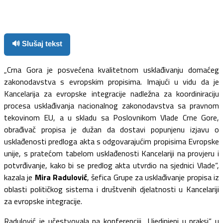
🔊 Slušaj tekst
„Crna Gora je posvećena kvalitetnom usklađivanju domaćeg
zakonodavstva s evropskim propisima. Imajući u vidu da je
Kancelarija za evropske integracije nadležna za koordiniraciju
procesa usklađivanja nacionalnog zakonodavstva sa pravnom
tekovinom EU, a u skladu sa Poslovnikom Vlade Crne Gore,
obrađivač propisa je dužan da dostavi popunjenu izjavu o
usklađenosti predloga akta s odgovarajućim propisima Evropske
unije, s pratećom tabelom usklađenosti Kancelariji na provjeru i
potvrđivanje, kako bi se predlog akta utvrdio na sjednici Vlade“,
kazala je
Mira Radulović
, šefica Grupe za usklađivanje propisa iz
oblasti političkog sistema i društvenih djelatnosti u Kancelariji
za evropske integracije.
Radulović je učestvovala na konferenciji „Ujedinjeni u praksi“ u