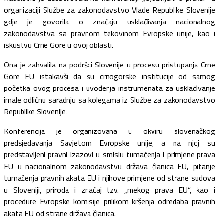
organizaciji Službe za zakonodavstvo Vlade Republike Slovenije
gdje je govorila o značaju usklađivanja nacionalnog
zakonodavstva sa pravnom tekovinom Evropske unije, kao i
iskustvu Crne Gore u ovoj oblasti.
Ona je zahvalila na podršci Slovenije u procesu pristupanja Crne
Gore EU istakavši da su crnogorske institucije od samog
početka ovog procesa i uvođenja instrumenata za usklađivanje
imale odličnu saradnju sa kolegama iz Službe za zakonodavstvo
Republike Slovenije.
Konferencija je organizovana u okviru slovenačkog
predsjedavanja Savjetom Evropske unije, a na njoj su
predstavljeni pravni izazovi u smislu tumačenja i primjene prava
EU u nacionalnom zakonodavstvu država članica EU, pitanje
tumačenja pravnih akata EU i njihove primjene od strane sudova
u Sloveniji, priroda i značaj tzv. „mekog prava EU“, kao i
procedure Evropske komisije prilikom kršenja odredaba pravnih
akata EU od strane država članica.