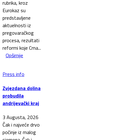
rubrika, kroz
Eurokaz su
predstavljene
aktuelnosti iz
pregovaračkog
procesa, rezultati
reformi koje Crna...
Opširnije
Press info
Zvjezdana dolina
probudila
andrijevački kraj
3 Augusta, 2026
Čak i najveće drvo
počinje iz malog
sjemena. Čak i