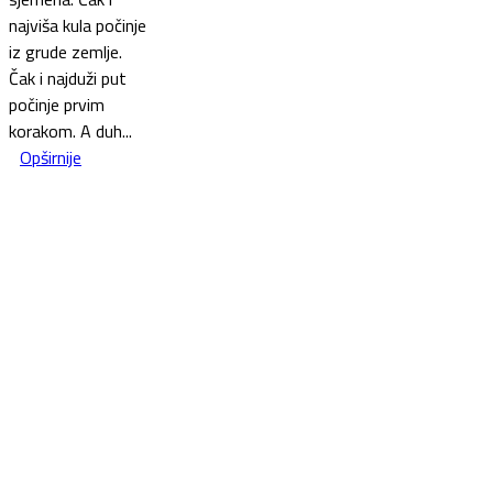
najviša kula počinje
iz grude zemlje.
Čak i najduži put
počinje prvim
korakom. A duh...
Opširnije
This website was created and maintained with the financial
support of the European Union. Its contents are the sole
responsibility of the Government of Montenegro and do not
necessarily reflect the views of the European Union.
Ovaj vebsite je izrađen i održava se uz finansijsku podršku