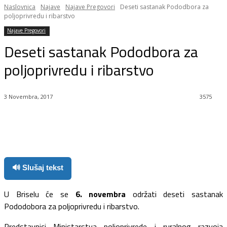
Naslovnica
Najave
Najave Pregovori
Deseti sastanak Pododbora za
poljoprivredu i ribarstvo
Najave Pregovori
Deseti sastanak Pododbora za
poljoprivredu i ribarstvo
3 Novembra, 2017
3575
Facebook
Twitter
Pinterest
WhatsApp
🔊 Slušaj tekst
U Briselu će se
6. novembra
održati deseti sastanak
Pododobora za poljoprivredu i ribarstvo.
Predstavnici Ministarstva poljoprivrede i ruralnog razvoja