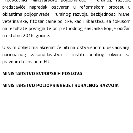
predstaviće napredak ostvaren u reformskom procesu u
oblastima poljoprivrede i ruralnog razvoja, bezbjednosti hrane,
veterinarske, fitosanitarne politike, kao i ribarstva, sa fokusom
na rezultate postignute od prethodnog sastanka koji je održan
u oktobru 2016. godine.
U svim oblastima akcenat će biti na ostvarenom u usklađivanju
nacionalnog zakonodavstva i institucionalnog okvira sa
pravnom tekovinom EU.
MINISTARSTVO EVROPSKIH POSLOVA
MINISTARSTVO POLJOPRIVREDE I RURALNOG RAZVOJA
Facebook
Twitter
Pinterest
WhatsApp