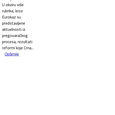
U okviru više
rubrika, kroz
Eurokaz su
predstavljene
aktuelnosti iz
pregovaračkog
procesa, rezultati
reformi koje Crna...
Opširnije
This website was created and maintained with the financial
support of the European Union. Its contents are the sole
responsibility of the Government of Montenegro and do not