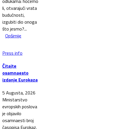
odlukama: hoćemo
li, otvarajući vrata
budućnosti,
izgubiti dio onoga
što jesmo?...
Opširnije
Press info
Čitajte
osamnaesto
izdanje Eurokaza
5 Augusta, 2026
Ministarstvo
evropskih poslova
je objavilo
osamnaesti broj
časopisa Eurokaz.