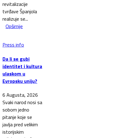
revitalizacije
tvrđave Španjola
realizuje se...
Opširnije
Press info
Da li se gubi
identitet i kultura
ulaskom u
Evropsku uniju?
6 Augusta, 2026
Svaki narod nosi sa
sobom jedno
pitanje koje se
javlja pred velikim
istorijskim