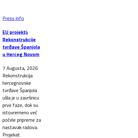
Press info
EU projekti:
Rekonstrukcije
tvrđave Španjola
u Herceg Novom
7 Augusta, 2026
Rekonstrukcija
hercegnovske
tvrđave Španjola
ušla je u završnicu
prve faze, dok su
istovremeno već
počele pripreme za
nastavak radova.
Projekat