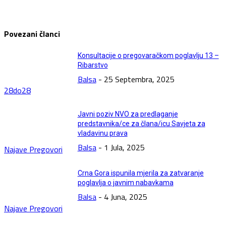
Povezani članci
Konsultacije o pregovaračkom poglavlju 13 –
Ribarstvo
Balsa
-
25 Septembra, 2025
28do28
Javni poziv NVO za predlaganje
predstavnika/ce za člana/icu Savjeta za
vladavinu prava
Balsa
-
1 Jula, 2025
Najave Pregovori
Crna Gora ispunila mjerila za zatvaranje
poglavlja o javnim nabavkama
Balsa
-
4 Juna, 2025
Najave Pregovori