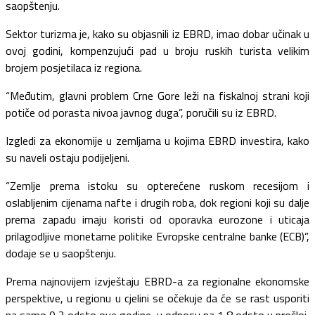
saopštenju.
Sektor turizma je, kako su objasnili iz EBRD, imao dobar učinak u
ovoj godini, kompenzujući pad u broju ruskih turista velikim
brojem posjetilaca iz regiona.
“Međutim, glavni problem Crne Gore leži na fiskalnoj strani koji
potiče od porasta nivoa javnog duga”, poručili su iz EBRD.
Izgledi za ekonomije u zemljama u kojima EBRD investira, kako
su naveli ostaju podijeljeni.
“Zemlje prema istoku su opterećene ruskom recesijom i
oslabljenim cijenama nafte i drugih roba, dok regioni koji su dalje
prema zapadu imaju koristi od oporavka eurozone i uticaja
prilagodljive monetarne politike Evropske centralne banke (ECB)”,
dodaje se u saopštenju.
Prema najnovijem izvještaju EBRD-a za regionalne ekonomske
perspektive, u regionu u cjelini se očekuje da će se rast usporiti