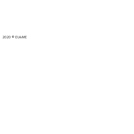
Vlada Crne Gore i on ne mora da nužno oslikava stavove
Evropske unije.
2020 © EU4ME