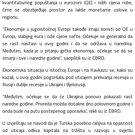
kvantitativnog popuštanja u eurozoni (QE) i nižih cijena robe,
čime se obezbjeđuje prostor za lakše monetarne uslove u
regionu.
“Ekonomije u jugoistočnoj Evropi takođe imaju koristi od QE u
Evropi, slabijeg eura i niže cijene nafte. Očekuje se generalno da
se rast nastavi u ovoj godini i da se održava u narednoj.
Međutim, kada je u pitanju grčka ekonomija, očekuje se da se
smanji i ove i naredne godine”, saopštili su iz EBRD.
Ekonomska situacija u istočnoj Evropi i na Kavkazu se, kako su
kazali, u ovoj godini pogoršala, pod uticajem prelivanja recesija u
Rusiji i dublje recesije u Ukrajini i Bjelorusiji.
“Međutim, očekuje se da će Ukrajina ponovo pokazati rast
naredne godine. Privreda možda dotakne dno polovinom godine i
onda bude na putu postepenog oporavka”, rekli su iz EBRD.
U izvještaju se navodi da je Turska posebno ranjiva na opasnost
od uticaja odliva kapitala na tržišta u razvoju u svjetlu