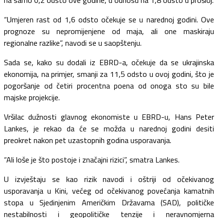
na samo 0,2 odsto ove godine, u odnosu na 1,8 odsto u prošloj.
“Umjeren rast od 1,6 odsto očekuje se u narednoj godini. Ove
prognoze su nepromijenjene od maja, ali one maskiraju
regionalne razlike”, navodi se u saopštenju.
Sada se, kako su dodali iz EBRD-a, očekuje da se ukrajinska
ekonomija, na primjer, smanji za 11,5 odsto u ovoj godini, što je
pogoršanje od četiri procentna poena od onoga sto su bile
majske projekcije.
Vršilac dužnosti glavnog ekonomiste u EBRD-u, Hans Peter
Lankes, je rekao da će se možda u narednoj godini desiti
preokret nakon pet uzastopnih godina usporavanja.
“Ali loše je što postoje i značajni rizici”, smatra Lankes.
U izvještaju se kao rizik navodi i oštriji od očekivanog
usporavanja u Kini, većeg od očekivanog povećanja kamatnih
stopa u Sjedinjenim Američkim Državama (SAD), političke
nestabilnosti i geopolitičke tenzije i neravnomjerna