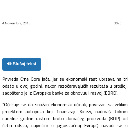
4 Novembra, 2015
3025
Facebook
Twitter
Pinterest
WhatsApp
🔊 Slušaj tekst
Privreda Crne Gore jača, jer se ekonomski rast ubrzava na tri
odsto u ovoj godini, nakon razočaravajućih rezultata u prošloj,
saopšteno je iz Evropske banke za obnovuu i razvoj (EBRD).
“Očekuje se da snažan ekonomski učinak, povezan sa velikim
projektom autoputa koji finansiraju Kinezi, nadmaši tokom
naredne godine rastom bruto domaćeg proizvoda (BDP) od
četiri odsto, najvećim u jugoistočnoj Evropi”, navodi se u