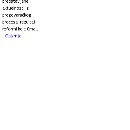
predstavljene
aktuelnosti iz
pregovaračkog
procesa, rezultati
reformi koje Crna...
Opširnije
This website was created and maintained with the financial
support of the European Union. Its contents are the sole
responsibility of the Government of Montenegro and do not
necessarily reflect the views of the European Union.
Ovaj vebsite je izrađen i održava se uz finansijsku podršku
Evropske unije. Za sadržaj koji se na njemu nalazi je odgovorna