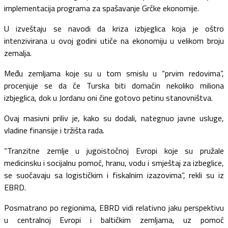
implementacija programa za spašavanje Grčke ekonomije.
U izveštaju se navodi da kriza izbjeglica koja je oštro
intenzivirana u ovoj godini utiče na ekonomiju u velikom broju
zemalja.
Među zemljama koje su u tom smislu u “prvim redovima”,
procenjuje se da će Turska biti domaćin nekoliko miliona
izbjeglica, dok u Jordanu oni čine gotovo petinu stanovništva.
Ovaj masivni priliv je, kako su dodali, nategnuo javne usluge,
vladine finansije i tržišta rada.
“Tranzitne zemlje u jugoistočnoj Evropi koje su pružale
medicinsku i socijalnu pomoć, hranu, vodu i smještaj za izbeglice,
se suočavaju sa logističkim i fiskalnim izazovima”, rekli su iz
EBRD.
Posmatrano po regionima, EBRD vidi relativno jaku perspektivu
u centralnoj Evropi i baltičkim zemljama, uz pomoć