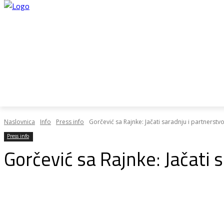
Home
28do28
Plan rasta
Pregovo
Naslovnica
Info
Press info
Gorčević sa Rajnke: Jačati saradnju i partnerst
Press info
Gorčević sa Rajnke: Jačati