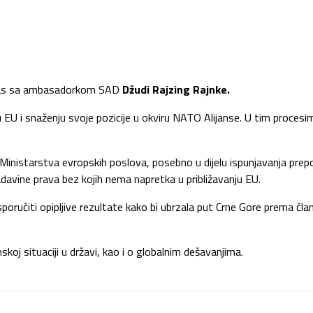
nas sa ambasadorkom SAD
Džudi Rajzing Rajnke.
EU i snaženju svoje pozicije u okviru NATO Alijanse. U tim procesi
inistarstva evropskih poslova, posebno u dijelu ispunjavanja prepor
davine prava bez kojih nema napretka u približavanju EU.
poručiti opipljive rezultate kako bi ubrzala put Crne Gore prema čl
skoj situaciji u državi, kao i o globalnim dešavanjima.