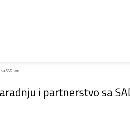
ri o pristupanju
Ipa
Psp
Biblioteka
vo sa SAD-om
 saradnju i partnerstvo sa 