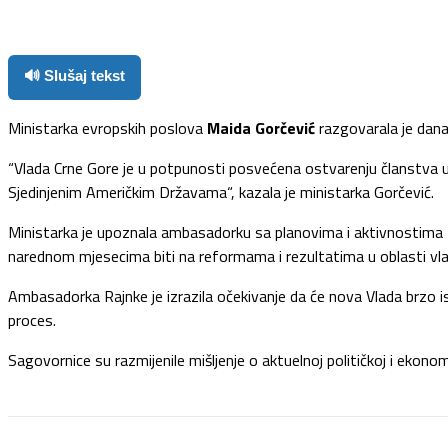
🔊 Slušaj tekst
Ministarka evropskih poslova
Maida Gorčević
razgovarala je da
“Vlada Crne Gore je u potpunosti posvećena ostvarenju članstva u 
Sjedinjenim Američkim Državama“, kazala je ministarka Gorčević.
Ministarka je upoznala ambasadorku sa planovima i aktivnostima M
narednom mjesecima biti na reformama i rezultatima u oblasti vla
Ambasadorka Rajnke je izrazila očekivanje da će nova Vlada brzo is
proces.
Sagovornice su razmijenile mišljenje o aktuelnoj političkoj i ekonom