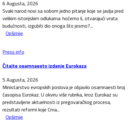
6 Augusta, 2026
Svaki narod nosi sa sobom jedno pitanje koje se javlja pred
velikim istorijskim odlukama: hoćemo li, otvarajući vrata
budućnosti, izgubiti dio onoga što jesmo?...
Opširnije
Press info
Čitajte osamnaesto izdanje Eurokaza
5 Augusta, 2026
Ministarstvo evropskih poslova je objavilo osamnaesti broj
časopisa Eurokaz. U okviru više rubrika, kroz Eurokaz su
predstavljene aktuelnosti iz pregovaračkog procesa,
rezultati reformi koje Crna...
Opširnije