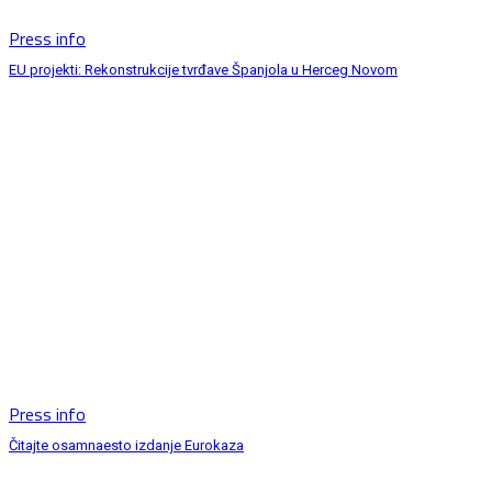
Press info
EU projekti: Rekonstrukcije tvrđave Španjola u Herceg Novom
Press info
Čitajte osamnaesto izdanje Eurokaza