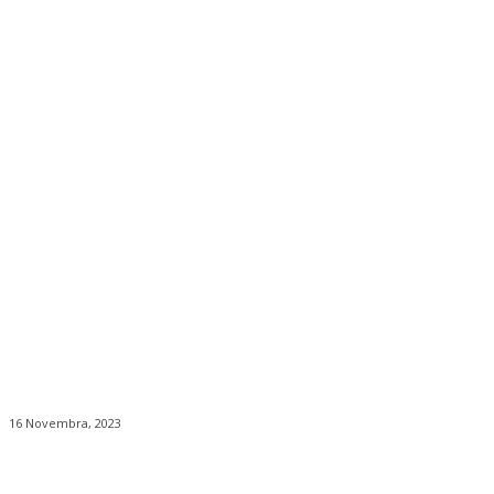
16 Novembra, 2023
Facebook
Twitter
Pinterest
WhatsApp