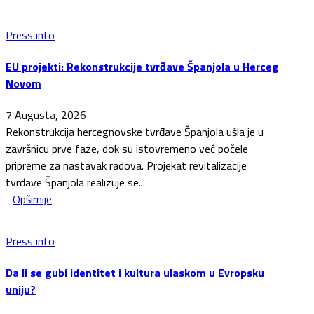
Press info
EU projekti: Rekonstrukcije tvrđave Španjola u Herceg
Novom
7 Augusta, 2026
Rekonstrukcija hercegnovske tvrđave Španjola ušla je u
završnicu prve faze, dok su istovremeno već počele
pripreme za nastavak radova. Projekat revitalizacije
tvrđave Španjola realizuje se...
Opširnije
Press info
Da li se gubi identitet i kultura ulaskom u Evropsku
uniju?