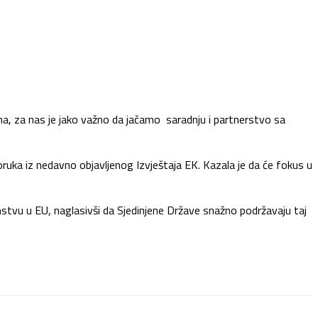
ma, za nas je jako važno da jačamo saradnju i partnerstvo sa
uka iz nedavno objavljenog Izvještaja EK. Kazala je da će fokus u
anstvu u EU, naglasivši da Sjedinjene Države snažno podržavaju taj