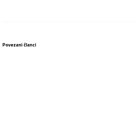
Facebook
Twitter
Pinterest
WhatsApp
Povezani članci