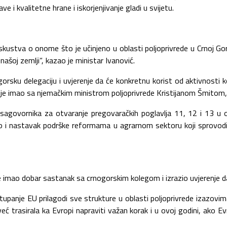
i kvalitetne hrane i iskorjenjivanje gladi u svijetu.
 i iskustva o onome što je učinjeno u oblasti poljoprivrede u Crnoj 
ašoj zemlji“, kazao je ministar Ivanović.
gorsku delegaciju i uvjerenje da će konkretnu korist od aktivnosti k
oje je imao sa njemačkim ministrom poljoprivrede Kristijanom Šmit
vornika za otvaranje pregovaračkih poglavlja 11, 12 i 13 u ovoj
kao i nastavak podrške reformama u agrarnom sektoru koji sprovodi 
je imao dobar sastanak sa crnogorskim kolegom i izrazio uvjerenje d
stupanje EU prilagodi sve strukture u oblasti poljoprivrede izazo
eć trasirala ka Evropi napraviti važan korak i u ovoj godini, ako Ev