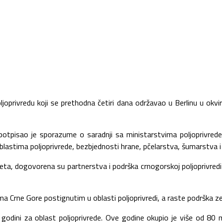
oprivredu koji se prethodna četiri dana održavao u Berlinu u okviru
ć potpisao je sporazume o saradnji sa ministarstvima poljoprivred
oblastima poljoprivrede, bezbjednosti hrane, pčelarstva, šumarstva i
vijeta, dogovorena su partnerstva i podrška crnogorskoj poljoprivred
ma Crne Gore postignutim u oblasti poljoprivredi, a raste podrška 
u godini za oblast poljoprivrede. Ove godine okupio je više od 80 