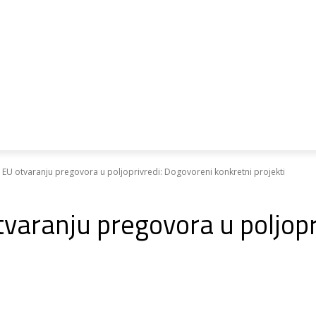
ri o pristupanju
Ipa
Psp
Biblioteka
 EU otvaranju pregovora u poljoprivredi: Dogovoreni konkretni projekti
tvaranju pregovora u poljop