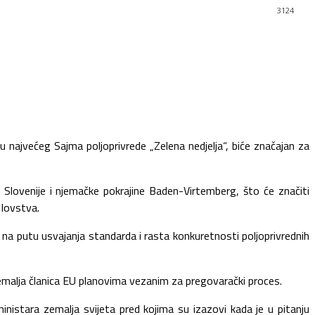
3124
 najvećeg Sajma poljoprivrede „Zelena nedjelja“, biće značajan za
e Slovenije i njemačke pokrajine Baden-Virtemberg, što će značiti
 lovstva.
i na putu usvajanja standarda i rasta konkuretnosti poljoprivrednih
zemalja članica EU planovima vezanim za pregovarački proces.
ministara zemalja svijeta pred kojima su izazovi kada je u pitanju