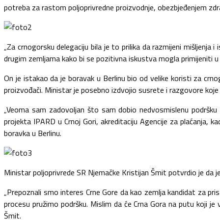
potreba za rastom poljoprivredne proizvodnje, obezbjeđenjem zdrave 
„Za crnogorsku delegaciju bila je to prilika da razmijeni mišljenja
drugim zemljama kako bi se pozitivna iskustva mogla primijeniti u n
On je istakao da je boravak u Berlinu bio od velike koristi za crno
proizvođači. Ministar je posebno izdvojio susrete i razgovore k
„Veoma sam zadovoljan što sam dobio nedvosmislenu podršku sago
projekta IPARD u Crnoj Gori, akreditaciju Agencije za plaćanja, 
boravka u Berlinu.
Ministar poljoprivrede SR Njemačke Kristijan Šmit potvrdio je da 
„Prepoznali smo interes Crne Gore da kao zemlja kandidat za pri
procesu pružimo podršku. Mislim da će Crna Gora na putu koji je v
Šmit.