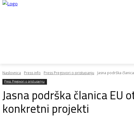
Home
28do28
Plan rasta
Pregovo
Naslovnica
Press info
Press Pregovori o pristupanju
Jasna podrška članica
Press Pregovori o pristupanju
Jasna podrška članica EU o
konkretni projekti