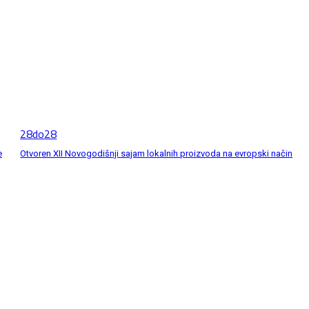
28do28
e
Otvoren XII Novogodišnji sajam lokalnih proizvoda na evropski način