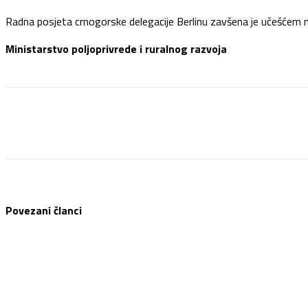
Radna posjeta crnogorske delegacije Berlinu zavšena je učešćem n
Ministarstvo poljoprivrede i ruralnog razvoja
Facebook
Twitter
Pinterest
WhatsApp
Povezani članci