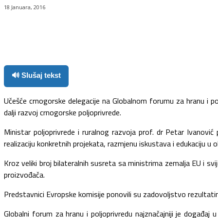
18 Januara, 2016
Facebook
Twitter
Pinterest
WhatsApp
🔊 Slušaj tekst
Učešće crnogorske delegacije na Globalnom forumu za hranu i polj
dalji razvoj crnogorske poljoprivrede.
Ministar poljoprivrede i ruralnog razvoja prof. dr Petar Ivanovi
realizaciju konkretnih projekata, razmjenu iskustava i edukaciju u 
Kroz veliki broj bilateralnih susreta sa ministrima zemalja EU i s
proizvođača.
Predstavnici Evropske komisije ponovili su zadovoljstvo rezultati
Globalni forum za hranu i poljoprivredu najznačajniji je događaj 