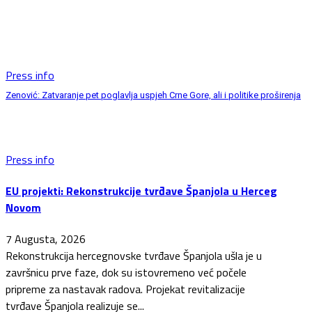
Press info
Zenović: Zatvaranje pet poglavlja uspjeh Crne Gore, ali i politike proširenja
Press info
EU projekti: Rekonstrukcije tvrđave Španjola u Herceg
Novom
7 Augusta, 2026
Rekonstrukcija hercegnovske tvrđave Španjola ušla je u
završnicu prve faze, dok su istovremeno već počele
pripreme za nastavak radova. Projekat revitalizacije
tvrđave Španjola realizuje se...