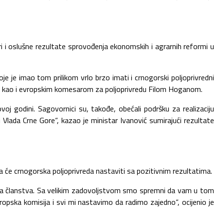
Gori i oslušne rezultate sprovođenja ekonomskih i agrarnih reformi u
oje je imao tom prilikom vrlo brzo imati i crnogorski poljoprivredni
om, kao i evropskim komesarom za poljoprivredu Filom Hoganom.
 godini. Sagovornici su, takođe, obećali podršku za realizaciju
Vlada Crne Gore“, kazao je ministar Ivanović sumirajući rezultate
a će crnogorska poljoprivreda nastaviti sa pozitivnim rezultatima.
vima članstva. Sa velikim zadovoljstvom smo spremni da vam u tom
ropska komisija i svi mi nastavimo da radimo zajedno“, ocijenio je