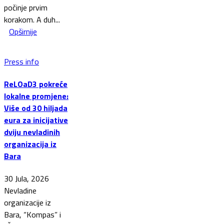
počinje prvim
korakom. A duh...
Opširnije
Press info
ReLOaD3 pokreće
lokalne promjene:
Više od 30 hiljada
eura za inicijative
dviju nevladinih
organizacija iz
Bara
30 Jula, 2026
Nevladine
organizacije iz
Bara, “Kompas” i