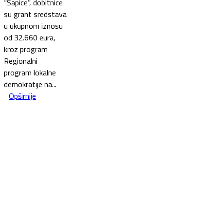
“Šapice”, dobitnice
su grant sredstava
u ukupnom iznosu
od 32.660 eura,
kroz program
Regionalni
program lokalne
demokratije na...
Opširnije
This website was created and maintained with the financial
support of the European Union. Its contents are the sole
responsibility of the Government of Montenegro and do not