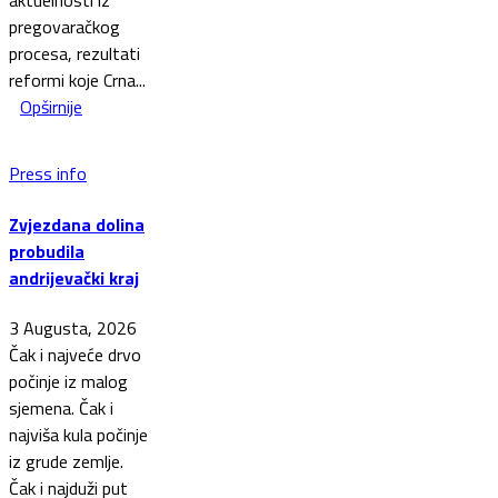
aktuelnosti iz
pregovaračkog
procesa, rezultati
reformi koje Crna...
Opširnije
Press info
Zvjezdana dolina
probudila
andrijevački kraj
3 Augusta, 2026
Čak i najveće drvo
počinje iz malog
sjemena. Čak i
najviša kula počinje
iz grude zemlje.
Čak i najduži put