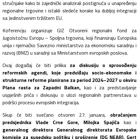
stručnjake kako bi zajednički analizirali postignuća u unapređenju
regionalne trgovine i istakli sledeće korake ka dubljoj integraciji
sa Jedinstvenim tržištem EU.
Koferenciju organizuje GIZ Otvoreni regionalni fond za
Jugoistočnu Evropu – Spoljna trgovina, koji finansiraju Evropska
unija i njemačko Savezno ministarstvo za ekonomsku saradnju i
razvoj (BMZ) u saradnji sa Ministarstvom evropskih poslova.
Ovaj događaj će biti prilika
za diskusiju o sprovođenju
reformskih agendi, koje predviđaju socio-ekonomske i
strukturne reforme planirane za period 2024–2027 u okviru
Plana rasta za Zapadni Balkan,
kao i za predstavljanje
uspješnih priča i diskusiju o ulozi regionalnih partnerstava u
podršci procesu evropskih integracija.
Skup će biti svečano otvoren 27. januara,
obraćanjem
predsjednika Vlade Crne Gore, Milojka Spajića
kao i
generalnog direktora Generalnog direktorata Evropske
komisije za susedsku politiku i proširenje (DG NEAR), Gert