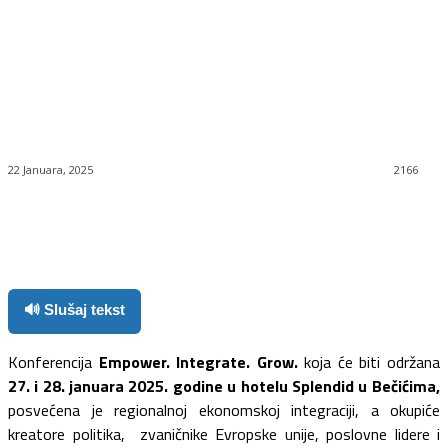
22 Januara, 2025
2166
Facebook
Twitter
Pinterest
WhatsApp
🔊 Slušaj tekst
Konferencija
Empower. Integrate. Grow.
koja će biti održana
27. i 28. januara 2025. godine u hotelu Splendid u Bečićima,
posvećena je regionalnoj ekonomskoj integraciji, a okupiće
kreatore politika, zvaničnike Evropske unije, poslovne lidere i