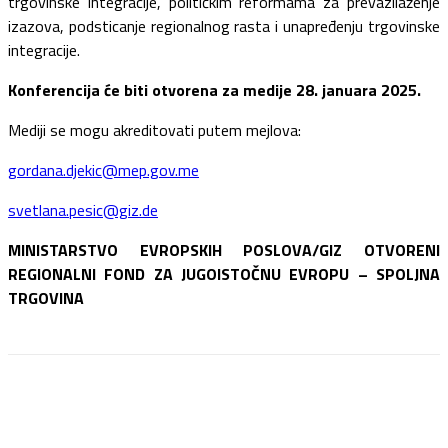
trgovinske integracije, političkim reformama za prevazilaženje
izazova, podsticanje regionalnog rasta i unapređenju trgovinske
integracije.
Konferencija će biti otvorena za medije 28. januara 2025.
Mediji se mogu akreditovati putem mejlova:
gordana.djekic@mep.gov.me
svetlana.pesic@giz.de
MINISTARSTVO EVROPSKIH POSLOVA/GIZ OTVORENI
REGIONALNI FOND ZA JUGOISTOČNU EVROPU – SPOLJNA
TRGOVINA
Facebook
Twitter
Pinterest
WhatsApp