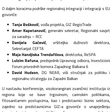
O daljim koracima podrške regionalnoj integraciji i integraciji s EU
govoriće:
Tanja Bošković
, vođa projekta, GIZ RegioTrade
Amer Kapetanović
, generalni sekretar, Regionalni savjet
za saradnju – RCC
Danijela Gačević
, vršiteljka dužnosti direktora,
Sekretarijat CEFTA
Maja Handjiska Trendafilova
, direktorka, ReSPA
Lulzim Rafuna
, predsjednik Upravnog odbora, Investicioni
forum privrednih komora Zapadnog Balkana 6
David Hudson
, DG NEAR, viši stručnjak za politiku i
regionalnu strategiju za Zapadni Balkan
U nastavku konferencije, visokorangirani zvaničnici institucija iz
regiona koje se bave trgovinom, carinskim politikama,
fitosanitarnim postupcima, kao i predstavnici biznis sektora,
zajedno sa predstavnicima GIZ-a govoriće o unaprjeđenju