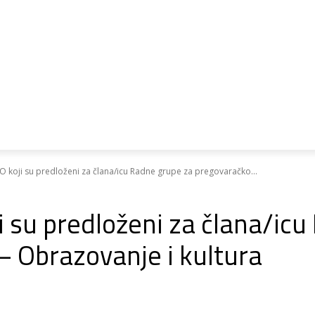
ri o pristupanju
Ipa
Psp
Biblioteka
O koji su predloženi za člana/icu Radne grupe za pregovaračko...
i su predloženi za člana/ic
– Obrazovanje i kultura