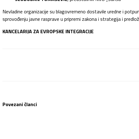
Nevladine organizacije su blagovremeno dostavile uredne i potpune
sprovođenju javne rasprave u pripremi zakona i strategija i predlož
KANCELARIJA ZA EVROPSKE INTEGRACIJE
Facebook
Twitter
Pinterest
WhatsApp
Povezani članci