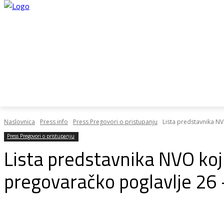
Home
28do28
Plan rasta
Pregovo
Naslovnica
Press info
Press Pregovori o pristupanju
Lista predstavnika NV
Press Pregovori o pristupanju
Lista predstavnika NVO koj
pregovaračko poglavlje 26 