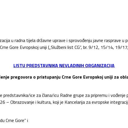
ija u radna tijela državne uprave i sprovođenju javne rasprave u pri
rne Gore Evropskoj uniji („Službeni list CG“, br. 9/12, 15/14, 19/1
LISTU PREDSTAVNIKA NEVLADINIH ORGANIZACIJA
đenje pregovora o pristupanju Crne Gore Evropskoj uniji za obl
 predstavnika/ice za člana/icu Radne grupe za pripremu i vođenje p
6 – Obrazovanje i kultura, koji je Kancelarija za evropske integrac
du Crne Gore” i