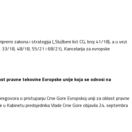
premi zakona i strategija („Službeni list CG, broj 41/18), a u vezi
7, 33/18, 48/18, 55/21 i 68/21), Kancelarija za evropske
ast pravne tekovine Evropske unije koja se odnosi na
regovora o pristupanju Crne Gore Evropskoj uniji za oblast pravne
ije u Kabinetu predsjednika Vlade Crne Gore objavila 24. septembra