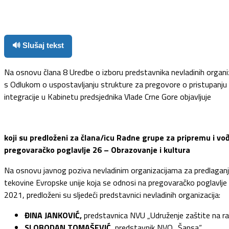
Facebook
Twitter
Pinterest
WhatsApp
🔊 Slušaj tekst
Na osnovu člana 8 Uredbe o izboru predstavnika nevladinih organizac
s Odlukom o uspostavljanju strukture za pregovore o pristupanju C
integracije u Kabinetu predsjednika Vlade Crne Gore objavljuje
koji su predloženi za člana/icu Radne grupe za pripremu i vo
pregovaračko poglavlje 26 – Obrazovanje i kultura
Na osnovu javnog poziva nevladinim organizacijama za predlaganje
tekovine Evropske unije koja se odnosi na pregovaračko poglavlje 2
2021, predloženi su sljedeći predstavnici nevladinih organizacija:
ĐINA JANKOVIĆ,
predstavnica NVU „Udruženje zaštite na ra
SLOBODAN TOMAŠEVIĆ
, predstavnik NVO „Šansa“