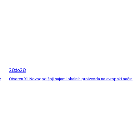
28do28
e
Otvoren XII Novogodišnji sajam lokalnih proizvoda na evropski način