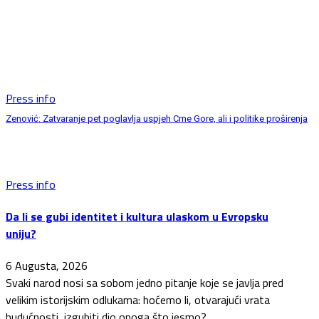
Press info
Zenović: Zatvaranje pet poglavlja uspjeh Crne Gore, ali i politike proširenja
Press info
Da li se gubi identitet i kultura ulaskom u Evropsku
uniju?
6 Augusta, 2026
Svaki narod nosi sa sobom jedno pitanje koje se javlja pred
velikim istorijskim odlukama: hoćemo li, otvarajući vrata
budućnosti, izgubiti dio onoga što jesmo?...