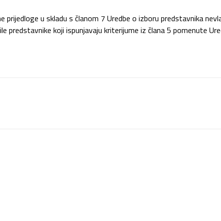
 prijedloge u skladu s članom 7 Uredbe o izboru predstavnika nevlad
ile predstavnike koji ispunjavaju kriterijume iz člana 5 pomenute Ure