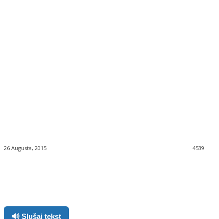
26 Augusta, 2015
4539
Facebook
Twitter
Pinterest
WhatsApp
🔊 Slušaj tekst