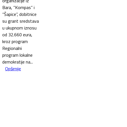
organizacije iz
Bara, “Kompas” i
“Šapice”, dobitnice
su grant sredstava
u ukupnom iznosu
od 32.660 eura,
kroz program
Regionalni
program lokalne
demokratije na...
Opširnije
This website was created and maintained with the financial
support of the European Union. Its contents are the sole