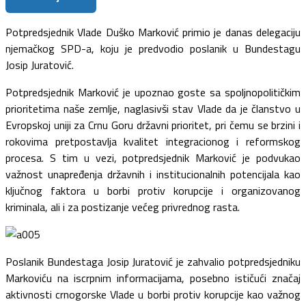
Potpredsjednik Vlade Duško Marković primio je danas delegaciju
njemačkog SPD-a, koju je predvodio poslanik u Bundestagu
Josip Juratović.
Potpredsjednik Marković je upoznao goste sa spoljnopolitičkim
prioritetima naše zemlje, naglasivši stav Vlade da je članstvo u
Evropskoj uniji za Crnu Goru državni prioritet, pri čemu se brzini i
rokovima pretpostavlja kvalitet integracionog i reformskog
procesa. S tim u vezi, potpredsjednik Marković je podvukao
važnost unapređenja državnih i institucionalnih potencijala kao
ključnog faktora u borbi protiv korupcije i organizovanog
kriminala, ali i za postizanje većeg privrednog rasta.
Poslanik Bundestaga Josip Juratović je zahvalio potpredsjedniku
Markoviću na iscrpnim informacijama, posebno ističući značaj
aktivnosti crnogorske Vlade u borbi protiv korupcije kao važnog