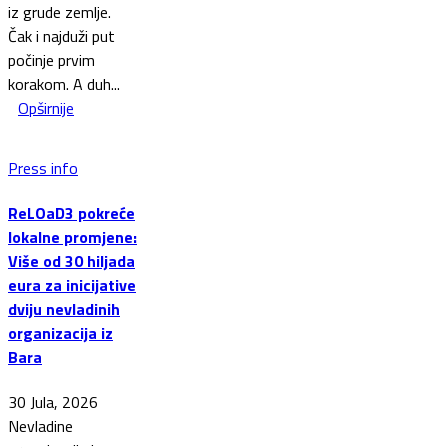
iz grude zemlje.
Čak i najduži put
počinje prvim
korakom. A duh...
Opširnije
Press info
ReLOaD3 pokreće
lokalne promjene:
Više od 30 hiljada
eura za inicijative
dviju nevladinih
organizacija iz
Bara
30 Jula, 2026
Nevladine