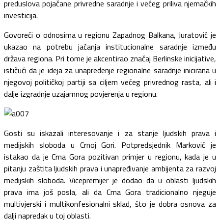
preduslova pojačane privredne saradnje i većeg priliva njemačkih
investicija.
Govoreći o odnosima u regionu Zapadnog Balkana, Juratović je
ukazao na potrebu jačanja institucionalne saradnje između
država regiona. Pri tome je akcentirao značaj Berlinske inicijative,
ističući da je ideja za unapređenje regionalne saradnje inicirana u
njegovoj političkoj partiji sa ciljem većeg privrednog rasta, ali i
dalje izgradnje uzajamnog povjerenja u regionu.
Gosti su iskazali interesovanje i za stanje ljudskih prava i
medijskih sloboda u Crnoj Gori. Potpredsjednik Marković je
istakao da je Crna Gora pozitivan primjer u regionu, kada je u
pitanju zaštita ljudskih prava i unapređivanje ambijenta za razvoj
medijskih sloboda. Vicepremijer je dodao da u oblasti ljudskih
prava ima još posla, ali da Crna Gora tradicionalno njeguje
multivjerski i multikonfesionalni sklad, što je dobra osnova za
dalji napredak u toj oblasti.