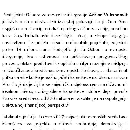
Predsjednik Odbora za evropske integracije
Adrian Vuksanović
je istakao da predstavljeni izvještaj pokazuje da je Crna Gora
uspješna u realizaciji projekata prekogranične saradnje, posebno
kroz Zapadnobalkanski investicijski okvir, u sklopu kojeg je
nastavljeno i započeto devet nacionalnih projekata, vrijednih
preko 13 miliona eura. Podsjetio je da Odbor za evropske
integarcije, kroz aktivnosti na približavanju pregovaračkog
procesa, obilazi predstavnike opština s ciljem razmjene mišljenja
o iskorištenosti sredstava iz evropskih fondova, te da su imali
priliku da vide koliko je važno jačati kapacitete na lokalnom nivou.
Poručio je da je cilj da se zajedničkim djelovanjem, na državnom i
lokalnom nivou, uz izgrađene kapacitete i dobre ideje, povuče
što više sredstava, od 270 miliona eura koliko je na raspolaganju
u aktuelnoj finansijskoj perspektivi.
Istaknuto je da je, tokom 2017, najveći dio evropskih sredstava
iskorištena za projekte u oblasti saobraćaja, demokratije i