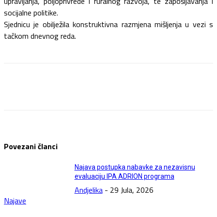
upravljanja, poljoprivrede i ruralnog razvoja, te zapošljavanja i
socijalne politike.
Sjednicu je obilježila konstruktivna razmjena mišljenja u vezi s
tačkom dnevnog reda.
Facebook
Twitter
Pinterest
WhatsApp
Povezani članci
Najava postupka nabavke za nezavisnu
evaluaciju IPA ADRION programa
Andjelika
-
29 Jula, 2026
Najave