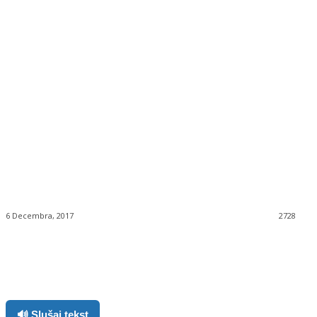
6 Decembra, 2017
2728
Facebook
Twitter
Pinterest
WhatsApp
🔊 Slušaj tekst