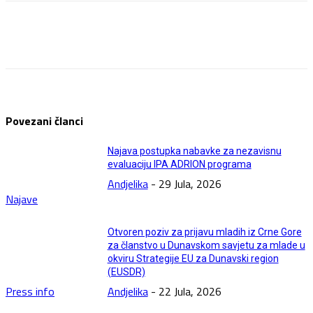
Facebook
Twitter
Pinterest
WhatsApp
Povezani članci
Najava postupka nabavke za nezavisnu
evaluaciju IPA ADRION programa
Andjelika
-
29 Jula, 2026
Najave
Otvoren poziv za prijavu mladih iz Crne Gore
za članstvo u Dunavskom savjetu za mlade u
okviru Strategije EU za Dunavski region
(EUSDR)
Press info
Andjelika
-
22 Jula, 2026