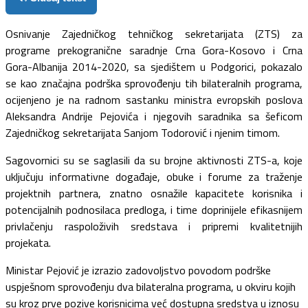
Osnivanje Zajedničkog tehničkog sekretarijata (ZTS) za
programe prekogranične saradnje Crna Gora-Kosovo i Crna
Gora-Albanija 2014-2020, sa sjedištem u Podgorici, pokazalo
se kao značajna podrška sprovođenju tih bilateralnih programa,
ocijenjeno je na radnom sastanku ministra evropskih poslova
Aleksandra Andrije Pejovića i njegovih saradnika sa šeficom
Zajedničkog sekretarijata Sanjom Todorović i njenim timom.
Sagovornici su se saglasili da su brojne aktivnosti ZTS-a, koje
uključuju informativne događaje, obuke i forume za traženje
projektnih partnera, znatno osnažile kapacitete korisnika i
potencijalnih podnosilaca predloga, i time doprinijele efikasnijem
privlačenju raspoloživih sredstava i pripremi kvalitetnijih
projekata.
Ministar Pejović je izrazio zadovoljstvo povodom podrške
uspješnom sprovođenju dva bilateralna programa, u okviru kojih
su kroz prve pozive korisnicima već dostupna sredstva u iznosu