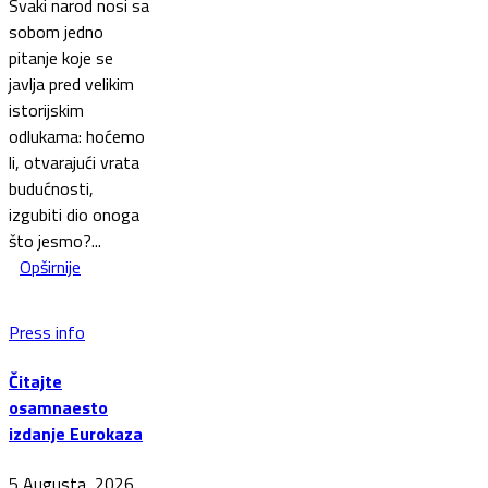
Svaki narod nosi sa
sobom jedno
pitanje koje se
javlja pred velikim
istorijskim
odlukama: hoćemo
li, otvarajući vrata
budućnosti,
izgubiti dio onoga
što jesmo?...
Opširnije
Press info
Čitajte
osamnaesto
izdanje Eurokaza
5 Augusta, 2026