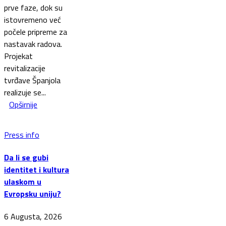
prve faze, dok su
istovremeno već
počele pripreme za
nastavak radova.
Projekat
revitalizacije
tvrđave Španjola
realizuje se...
Opširnije
Press info
Da li se gubi
identitet i kultura
ulaskom u
Evropsku uniju?
6 Augusta, 2026