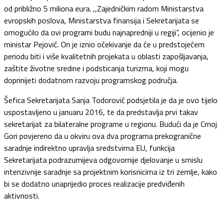
od približno 5 miliona eura. ,,Zajedničkim radom Ministarstva
evropskih poslova, Ministarstva finansija i Sekretarijata se
omogućilo da ovi programi budu najnapredniji u regiji”, ocijenio je
ministar Pejović. On je iznio očekivanje da će u predstojećem
periodu biti i više kvalitetnih projekata u oblasti zapošljavanja,
zaštite životne sredine i podsticanja turizma, koji mogu
doprinijeti dodatnom razvoju programskog područja.
Šefica Sekretarijata Sanja Todorović podsjetila je da je ovo tijelo
uspostavljeno u januaru 2016, te da predstavlja prvi takav
sekretarijat za bilateralne programe u regionu. Budući da je Crnoj
Gori povjereno da u okviru ova dva programa prekogranične
saradnje indirektno upravlja sredstvima EU, funkcija
Sekretarijata podrazumijeva odgovornije djelovanje u smislu
intenzivnije saradnje sa projektnim korisnicima iz tri zemlje, kako
bi se dodatno unaprijedio proces realizacije predviđenih
aktivnosti.