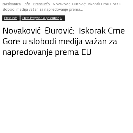
Naslovnica
Info
Press info
Novaković Đurović: Iskorak Crne Gore u
slobodi medija važan za napredovanje prema...
Press info
Press Pregovori o pristupanju
Novaković Đurović: Iskorak Crne
Gore u slobodi medija važan za
napredovanje prema EU