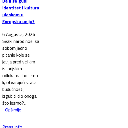
Da li se gubi
identitet i kultura
ulaskom u
Evropsku uniju?
6 Augusta, 2026
Svaki narod nosi sa
sobom jedno
pitanje koje se
javlja pred velikim
istorijskim
odlukama: hoćemo
li, otvarajući vrata
budućnosti,
izgubiti dio onoga
što jesmo?...
Opširnije
Press info