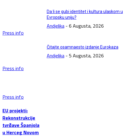
Da li se gubi identitet i kultura ulaskom u
Evropsku uniju?
Andjelika
-
6 Augusta, 2026
Press info
Čitajte osamnaesto izdanje Eurokaza
Andjelika
-
5 Augusta, 2026
Press info
Press info
EU projekti:
Rekonstrukcije
tvrđave Španjola
u Herceg Novom