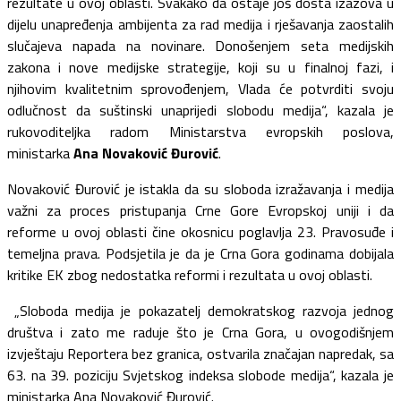
rezultate u ovoj oblasti. Svakako da ostaje još dosta izazova u
dijelu unapređenja ambijenta za rad medija i rješavanja zaostalih
slučajeva napada na novinare. Donošenjem seta medijskih
zakona i nove medijske strategije, koji su u finalnoj fazi, i
njihovim kvalitetnim sprovođenjem, Vlada će potvrditi svoju
odlučnost da suštinski unaprijedi slobodu medija“, kazala je
rukovoditeljka radom Ministarstva evropskih poslova,
ministarka
Ana Novaković Đurović
.
Novaković Đurović je istakla da su sloboda izražavanja i medija
važni za proces pristupanja Crne Gore Evropskoj uniji i da
reforme u ovoj oblasti čine okosnicu poglavlja 23. Pravosuđe i
temeljna prava. Podsjetila je da je Crna Gora godinama dobijala
kritike EK zbog nedostatka reformi i rezultata u ovoj oblasti.
„Sloboda medija je pokazatelj demokratskog razvoja jednog
društva i zato me raduje što je Crna Gora, u ovogodišnjem
izvještaju Reportera bez granica, ostvarila značajan napredak, sa
63. na 39. poziciju Svjetskog indeksa slobode medija“, kazala je
ministarka Ana Novaković Đurović.