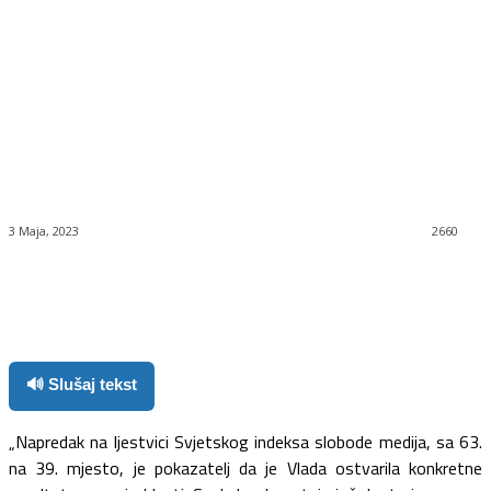
3 Maja, 2023
2660
Facebook
Twitter
Pinterest
WhatsApp
🔊 Slušaj tekst
„Napredak na ljestvici Svjetskog indeksa slobode medija, sa 63.
na 39. mjesto, je pokazatelj da je Vlada ostvarila konkretne