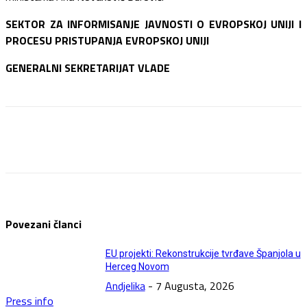
SEKTOR ZA INFORMISANJE JAVNOSTI O EVROPSKOJ UNIJI I
PROCESU PRISTUPANJA EVROPSKOJ UNIJI
GENERALNI SEKRETARIJAT VLADE
Facebook
Twitter
Pinterest
WhatsApp
Povezani članci
EU projekti: Rekonstrukcije tvrđave Španjola u
Herceg Novom
Andjelika
-
7 Augusta, 2026
Press info