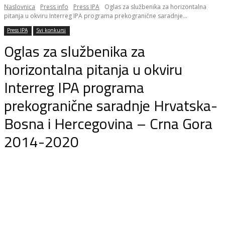
Naslovnica
Press info
Press IPA
Oglas za službenika za horizontalna
pitanja u okviru Interreg IPA programa prekogranične saradnje...
Press IPA
Svi konkursi
Oglas za službenika za
horizontalna pitanja u okviru
Interreg IPA programa
prekogranične saradnje Hrvatska-
Bosna i Hercegovina – Crna Gora
2014-2020