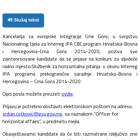
🔊 Slušaj tekst
Kancelarija za evropske integracije Crne Gore, u svojstvu
Nacionalnog tijela za Interreg IPA CBC program Hrvatska-Bosna
i Hercegovina-Crna Gora 2014-2020, poziva sve
zainteresovane kandidate da se prijave na konkurs za sljedeće
radno mjesto:Službenik za horizontalna pitanja u okviru Interreg
IPA programa prekogranične saradnje Hrvatska-Bosna i
Hercegovina – Crna Gora 2014-2020
Opis posla možete preuzeti
ovdje
.
Prijavu je potrebno dostaviti elektronskom poštom na adresu:
srdjan.cetkovic@gsv.gov.me
, sa naznakom “Officer for
horizontal affairs”, u predmetu mejla.
Obavještavamo kandidate da će biti razmatrane isključivo one