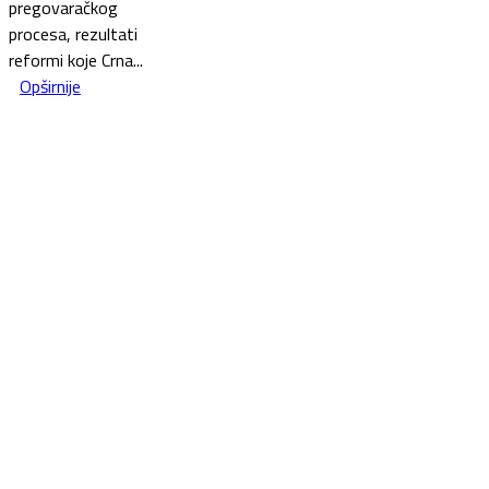
pregovaračkog
procesa, rezultati
reformi koje Crna...
Opširnije
This website was created and maintained with the financial
support of the European Union. Its contents are the sole
responsibility of the Government of Montenegro and do not
necessarily reflect the views of the European Union.
Ovaj vebsite je izrađen i održava se uz finansijsku podršku
Evropske unije. Za sadržaj koji se na njemu nalazi je odgovorna
Vlada Crne Gore i on ne mora da nužno oslikava stavove
Evropske unije.