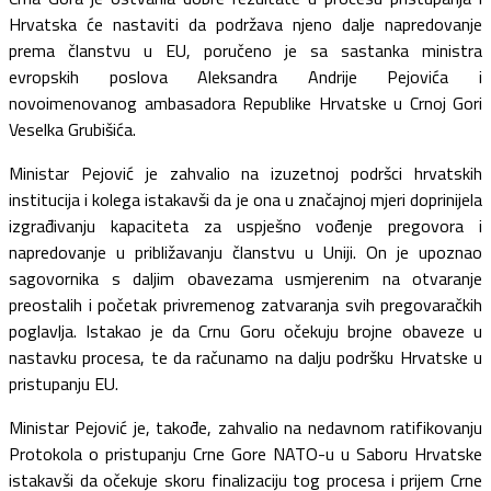
Hrvatska će nastaviti da podržava njeno dalje napredovanje
prema članstvu u EU, poručeno je sa sastanka ministra
evropskih poslova Aleksandra Andrije Pejovića i
novoimenovanog ambasadora Republike Hrvatske u Crnoj Gori
Veselka Grubišića.
Ministar Pejović je zahvalio na izuzetnoj podršci hrvatskih
institucija i kolega istakavši da je ona u značajnoj mjeri doprinijela
izgrađivanju kapaciteta za uspješno vođenje pregovora i
napredovanje u približavanju članstvu u Uniji. On je upoznao
sagovornika s daljim obavezama usmjerenim na otvaranje
preostalih i početak privremenog zatvaranja svih pregovaračkih
poglavlja. Istakao je da Crnu Goru očekuju brojne obaveze u
nastavku procesa, te da računamo na dalju podršku Hrvatske u
pristupanju EU.
Ministar Pejović je, takođe, zahvalio na nedavnom ratifikovanju
Protokola o pristupanju Crne Gore NATO-u u Saboru Hrvatske
istakavši da očekuje skoru finalizaciju tog procesa i prijem Crne