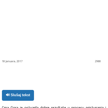
18 Januara, 2017
2988
Facebook
Twitter
Pinterest
WhatsApp
🔊 Slušaj tekst
Crna Gora je ostvarila dobre rezultate u procesu pristupanja i