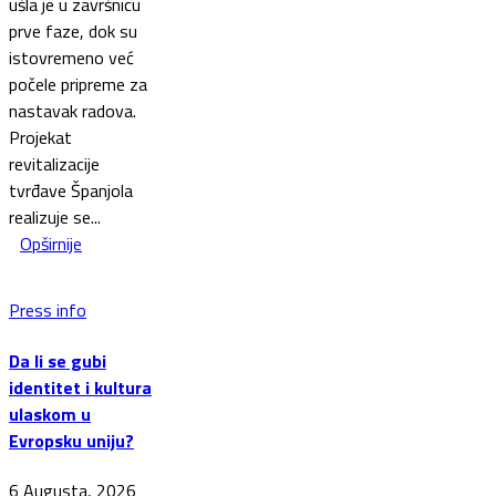
ušla je u završnicu
prve faze, dok su
istovremeno već
počele pripreme za
nastavak radova.
Projekat
revitalizacije
tvrđave Španjola
realizuje se...
Opširnije
Press info
Da li se gubi
identitet i kultura
ulaskom u
Evropsku uniju?
6 Augusta, 2026