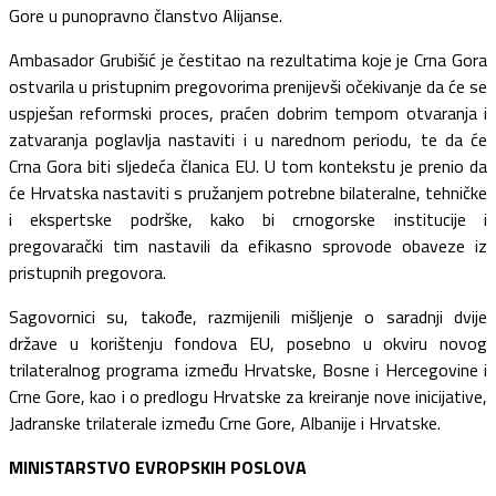
Gore u punopravno članstvo Alijanse.
Ambasador Grubišić je čestitao na rezultatima koje je Crna Gora
ostvarila u pristupnim pregovorima prenijevši očekivanje da će se
uspješan reformski proces, praćen dobrim tempom otvaranja i
zatvaranja poglavlja nastaviti i u narednom periodu, te da će
Crna Gora biti sljedeća članica EU. U tom kontekstu je prenio da
će Hrvatska nastaviti s pružanjem potrebne bilateralne, tehničke
i ekspertske podrške, kako bi crnogorske institucije i
pregovarački tim nastavili da efikasno sprovode obaveze iz
pristupnih pregovora.
Sagovornici su, takođe, razmijenili mišljenje o saradnji dvije
države u korištenju fondova EU, posebno u okviru novog
trilateralnog programa između Hrvatske, Bosne i Hercegovine i
Crne Gore, kao i o predlogu Hrvatske za kreiranje nove inicijative,
Jadranske trilaterale između Crne Gore, Albanije i Hrvatske.
MINISTARSTVO EVROPSKIH POSLOVA