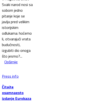
Svaki narod nosi sa
sobom jedno
pitanje koje se
javlja pred velikim
istorijskim
odlukama: hoćemo
li, otvarajući vrata
budućnosti,
izgubiti dio onoga
što jesmo?...
Opširnije
Press info
Čitajte
osamnaesto
izdanje Eurokaza