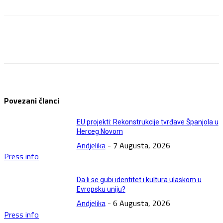
Facebook
Twitter
Pinterest
WhatsApp
Povezani članci
EU projekti: Rekonstrukcije tvrđave Španjola u
Herceg Novom
Andjelika
-
7 Augusta, 2026
Press info
Da li se gubi identitet i kultura ulaskom u
Evropsku uniju?
Andjelika
-
6 Augusta, 2026
Press info