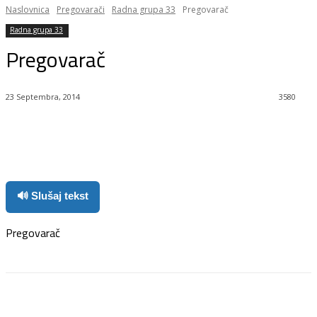
Naslovnica
Pregovarači
Radna grupa 33
Pregovarač
Radna grupa 33
Pregovarač
23 Septembra, 2014
3580
Facebook
Twitter
Pinterest
WhatsApp
🔊 Slušaj tekst
Pregovarač
Facebook
Twitter
Pinterest
WhatsApp