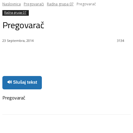
Naslovnica
Pregovarači
Radna grupa 07
Pregovarač
Radna grupa 07
Pregovarač
23 Septembra, 2014
3134
Facebook
Twitter
Pinterest
WhatsApp
🔊 Slušaj tekst
Pregovarač
Facebook
Twitter
Pinterest
WhatsApp