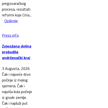
pregovaračkog
procesa, rezultati
reformi koje Crna...
Opširnije
Press info
Zvjezdana dolina
probudila
andrijevački kraj
3 Augusta, 2026
Čak i najveće drvo
počinje iz malog
sjemena. Čak i
najviša kula počinje
iz grude zemlje.
Čak i najduži put