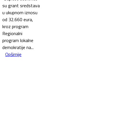
su grant sredstava
u ukupnom iznosu
od 32.660 eura,
kroz program
Regionalni
program lokalne
demokratije na...
Opširnije
This website was created and maintained with the financial
support of the European Union. Its contents are the sole
responsibility of the Government of Montenegro and do not
necessarily reflect the views of the European Union.