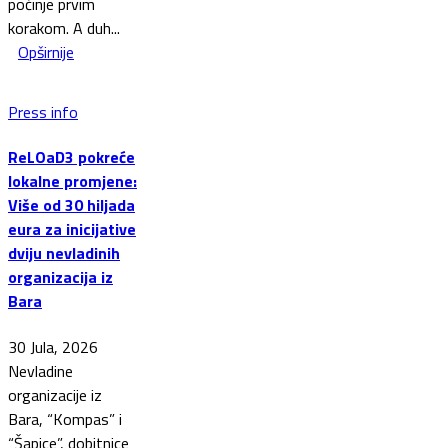
počinje prvim
korakom. A duh...
Opširnije
Press info
ReLOaD3 pokreće
lokalne promjene:
Više od 30 hiljada
eura za inicijative
dviju nevladinih
organizacija iz
Bara
30 Jula, 2026
Nevladine
organizacije iz
Bara, “Kompas” i
“Šapice”, dobitnice