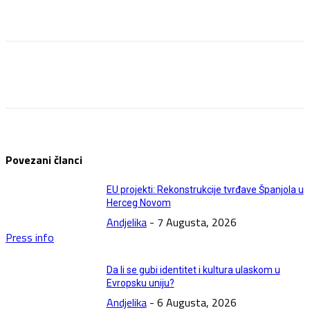
Facebook
Twitter
Pinterest
WhatsApp
Povezani članci
EU projekti: Rekonstrukcije tvrđave Španjola u
Herceg Novom
Andjelika
-
7 Augusta, 2026
Press info
Da li se gubi identitet i kultura ulaskom u
Evropsku uniju?
Andjelika
-
6 Augusta, 2026