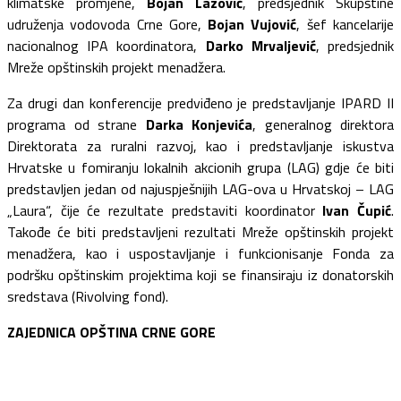
klimatske promjene,
Bojan Lazović
, predsjednik Skupštine
udruženja vodovoda Crne Gore,
Bojan Vujović
, šef kancelarije
nacionalnog IPA koordinatora,
Darko Mrvaljević
, predsjednik
Mreže opštinskih projekt menadžera.
Za drugi dan konferencije predviđeno je predstavljanje IPARD II
programa od strane
Darka Konjevića
, generalnog direktora
Direktorata za ruralni razvoj, kao i predstavljanje iskustva
Hrvatske u fomiranju lokalnih akcionih grupa (LAG) gdje će biti
predstavljen jedan od najuspješnijih LAG-ova u Hrvatskoj – LAG
„Laura“, čije će rezultate predstaviti koordinator
Ivan Čupić
.
Takođe će biti predstavljeni rezultati Mreže opštinskih projekt
menadžera, kao i uspostavljanje i funkcionisanje Fonda za
podršku opštinskim projektima koji se finansiraju iz donatorskih
sredstava (Rivolving fond).
ZAJEDNICA OPŠTINA CRNE GORE