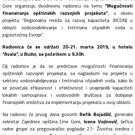
Gore organizuju dvodnevnu radionicu na temu
“Mogućnosti
finansiranja opštinskih razvojnih projekata”
, u okviru
projekta “Regionalna mreža za razvoj kapaciteta (RCDN) u
oblasti vodosnabdevanja i tretmana otpadnih voda u
jugoistočnoj Evropi”.
Radionica će se održati 20-21. marta 2019, u hotelu
“Avala”, u Budvi, sa početkom u 9.30h
.
Cilj radionice je da se predstave mogućnosti finansiranja
opštinskih razvojnih projekata, sa naglaskom na projekte u
sektoru vodosnabdijevanja i tretmatna otpadnih voda, kako bi
se povećala efikasnost i efektivnost i unaprijedili kapaciteti
lokalnih samouprava i vodovodnih društava za dobijanje
finansijskih sredstva za implementaciju projekata u ovoj oblasti.
Na radionici će prvog dana govoriti
Refik Bojadžić
, generalni
sekretar Zajednice opština Crne Gore,
Ivana Vojinović
, šefica
radne grupe za pregovaračko poglavlje 27- Životna sredina i