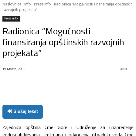
Naslovnica
Info
Press info
Radionica “Mogućnosti finansiranja opštinskih
razvojnih projekata”
Press info
Radionica “Mogućnosti
finansiranja opštinskih razvojnih
projekata”
19 Marta, 2019
2860
Facebook
Twitter
Pinterest
WhatsApp
🔊 Slušaj tekst
Zajednica opština Crne Gore i Udruženje za unapređenje
vodosnabdijevanja, tretmana i odvođenja otpadnih voda Crne