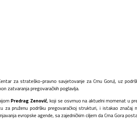
Centar za strateško-pravno savjetovanje za Crnu Goru), uz podršk
kon zatvaranja pregovaračkih poglavlja.
nijom
Predrag Zenović
, koji se osvrnuo na aktuelni momenat u p
u za pruženu podršku pregovaračkoj strukturi, i istakao značaj na
punjavanja evropske agende, sa zajedničkim ciljem da Crna Gora posta