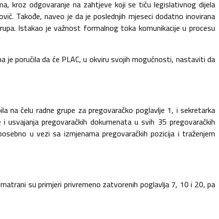
 kroz odgovaranje na zahtjeve koji se tiču legislativnog dijela
ović. Takođe, naveo je da je poslednjih mjeseci dodatno inovirana
grupa. Istakao je važnost formalnog toka komunikacije u procesu
a je poručila da će PLAC, u okviru svojih mogućnosti, nastaviti da
ila na čelu radne grupe za pregovaračko poglavlje 1, i sekretarka
me i usvajanja pregovaračkih dokumenata u svih 35 pregovaračkih
 posebno u vezi sa izmjenama pregovaračkih pozicija i traženjem
zmatrani su primjeri privremeno zatvorenih poglavlja 7, 10 i 20, pa