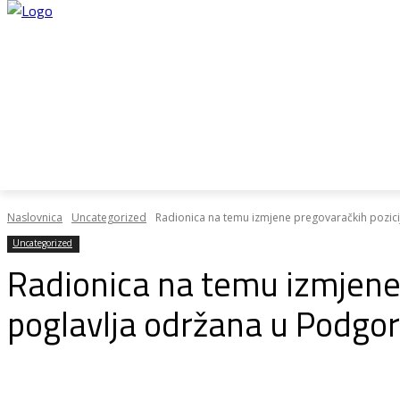
Home
28do28
Plan rasta
Pregovo
Naslovnica
Uncategorized
Radionica na temu izmjene pregovaračkih pozicij
Uncategorized
Radionica na temu izmjene 
poglavlja održana u Podgor