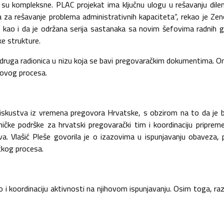
kompleksne. PLAC projekat ima ključnu ulogu u rešavanju dilema,
 za rešavanje problema administrativnih kapaciteta“, rekao je Zen
, kao i da je održana serija sastanaka sa novim šefovima radnih 
e strukture.
 druga radionica u nizu koja se bavi pregovaračkim dokumentima. On
 ovog procesa.
a iskustva iz vremena pregovora Hrvatske, s obzirom na to da je b
ičke podrške za hrvatski pregovarački tim i koordinaciju pripre
tva. Vlašić Pleše govorila je o izazovima u ispunjavanju obaveza,
čkog procesa.
ao i koordinaciju aktivnosti na njihovom ispunjavanju. Osim toga, ra