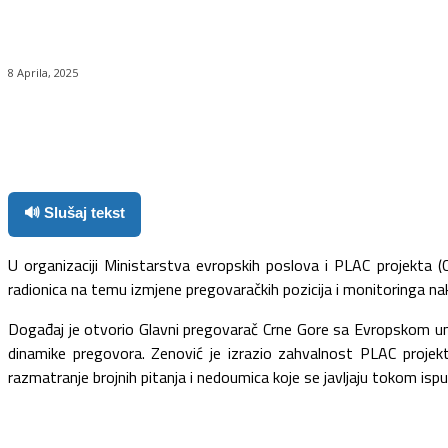
8 Aprila, 2025
Facebook
Twitter
Pinterest
WhatsApp
🔊 Slušaj tekst
U organizaciji Ministarstva evropskih poslova i PLAC projekta (
radionica na temu izmjene pregovaračkih pozicija i monitoringa na
Događaj je otvorio Glavni pregovarač Crne Gore sa Evropskom u
dinamike pregovora. Zenović je izrazio zahvalnost PLAC projekt
razmatranje brojnih pitanja i nedoumica koje se javljaju tokom is