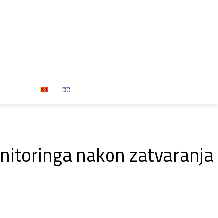
Press
onitoringa nakon zatvaranja