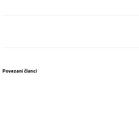
Facebook
Twitter
Pinterest
WhatsApp
Povezani članci