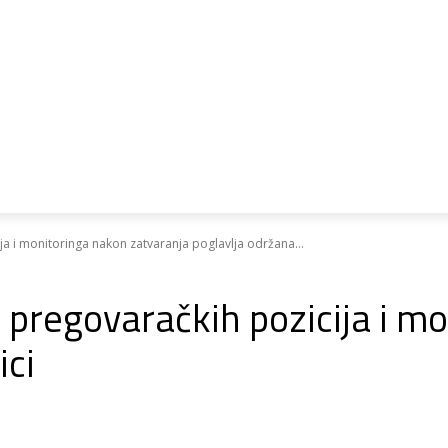
ri o pristupanju
Ipa
Psp
Biblioteka
a i monitoringa nakon zatvaranja poglavlja održana...
pregovaračkih pozicija i m
ici