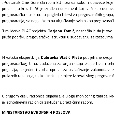
„Postanak Crne Gore članicom EU nosi sa sobom obaveze koje su 
procesa, a kroz PLAC je izrađen i dokument koji služi kao osnova
pregovaračka struktura u pogledu liderstva pregovaračkih grupa
pregovaranja, sa naglaskom na uključivanje svih nivoa pregovaračk
Tim liderka PLAC projekta,
Tatjana Tomić,
naznačila je da je ovo
pruža podršku pregovaračkoj strukturi u suočavanju sa izazovima
Hrvatska ekspertkinja
Dubravka Vlašić Pleše
podijelila je svoj
pregovaračkog tima, zadužena za organizaciju ekspertske i tehn
poglavlja, a ujedno i vodila upravu za usklađivanje zakonodavs
prelaznih razdoblja, uz konkretne primjere iz hrvatskog pregovara
U drugom dijelu radionice objasnila je ulogu monitoring tablica, k
je jednodnevna radionica zaključena praktičnim radom.
MINISTARSTVO EVROPSKIH POSLOVA