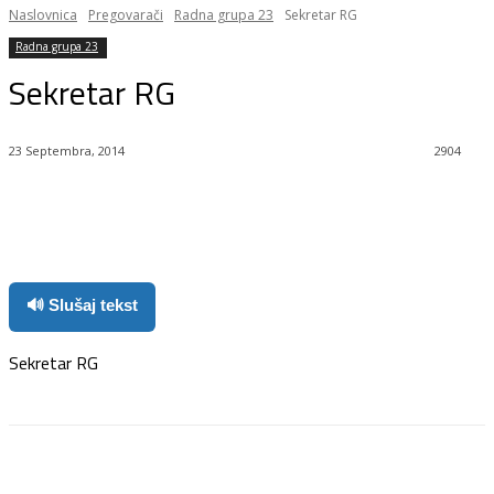
Naslovnica
Pregovarači
Radna grupa 23
Sekretar RG
Radna grupa 23
Sekretar RG
23 Septembra, 2014
2904
Facebook
Twitter
Pinterest
WhatsApp
🔊 Slušaj tekst
Sekretar RG
Facebook
Twitter
Pinterest
WhatsApp