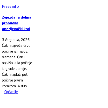
Press info
Zvjezdana dolina
probudila
andrijevački kraj
3 Augusta, 2026
Čak i najveće drvo
počinje iz malog
sjemena. Čak i
najviša kula počinje
iz grude zemlje.
Čak i najduži put
počinje prvim
korakom. A duh...
Opširnije